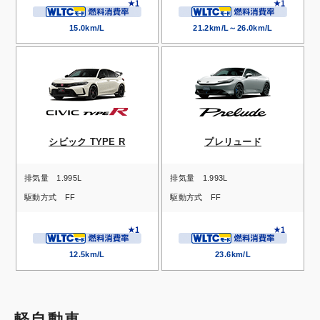
15.0km/L
21.2km/L～26.0km/L
シビック TYPE R
プレリュード
排気量
1.995L
排気量
1.993L
駆動方式
FF
駆動方式
FF
12.5km/L
23.6km/L
軽自動車