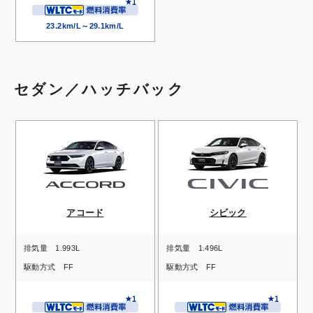
23.2km/L～29.1km/L
セダン／ハッチバック
アコード
シビック
排気量
1.993L
排気量
1.496L
駆動方式
FF
駆動方式
FF