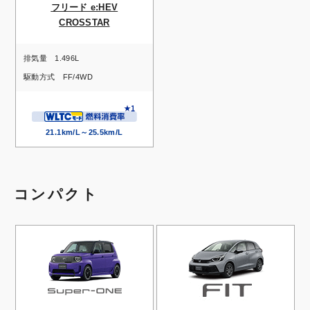
フリード e:HEV
CROSSTAR
排気量
1.496L
駆動方式
FF/4WD
21.1km/L～25.5km/L
コンパクト