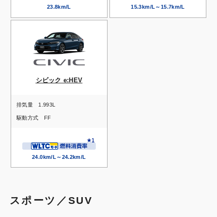
23.8km/L
15.3km/L～15.7km/L
シビック e:HEV
排気量
1.993L
駆動方式
FF
24.0km/L～24.2km/L
スポーツ／SUV