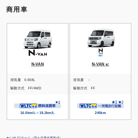
商用車
N-VAN
N-VAN e:
排気量
0.658L
排気量
－
駆動方式
FF/4WD
駆動方式
FF
16.0km/L～19.2km/L
245km
★1 WLTCモード（国土交通省審査値）