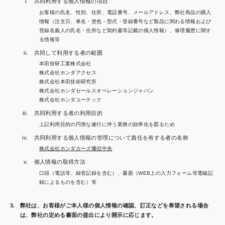
共同利用する個人情報の項目
お客様の氏名、性別、住所、電話番号、メールアドレス、弊社商品の購入
情報（注文日、車名・塗色・型式・登録番号など製品に関わる情報および
登録名義人の氏名・住所など契約書等記載の個人情報）、修理履歴に関す
る情報等
共同して利用する者の範囲
本田技研工業株式会社
株式会社ホンダアクセス
株式会社本田技術研究所
株式会社ホンダセールスオペレーションジャパン
株式会社ホンダユーテック
共同利用する者の利用目的
上記利用目的の円滑な遂行に伴う業務の効率化を図るため
共同利用する個人情報の管理について責任を有する者の名称
株式会社ホンダカーズ播但中央
個人情報の取得方法
口頭（電話等、録音記録を含む）、書面（WEB上の入力フォーム等電磁記
録によるものを含む）等
弊社は、お客様がご本人様の個人情報の確認、訂正などを希望される場合
は、弊社の定める書面の提出により開示に応じます。