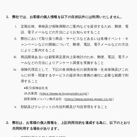
弊社では、お客様の個人情報を以下の目的以外には利用いたしません。
定期点検、車検及び保険満期のご案内などを提供するため、郵便、電
話、電子メールなどの方法によりお知らせすること
弊社において取り扱う商品・サービスなどあるいは各種イベント・キ
ャンペーンなどの開催について、郵便、電話、電子メールなどの方法
によりご案内すること
商品開発あるいは顧客満足度向上策検討のため、郵便、電話、電子メ
ールなどの方法によりアンケート調査を実施すること
保険代理店として、下記の各保険会社の損害保険・生命保険及びこれ
らに付帯・関連するサービスの提供等の業務の遂行に必要な範囲で利
用すること
取引保険会社名
JA兵庫西（
https://www.ja-hyogonishi.or.jp/
）
損害保険ジャパン株式会社（
https://www.sompo-japan.co.jp/
）
割賦及びクレジットの与信判断及び与信管理をすること
弊社は、お客様の個人情報を、上記利用目的を達成する為に、以下のとおり
共同利用する場合があります。