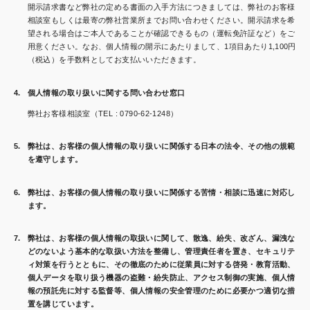
開示請求書など弊社の定める書面の入手方法につきましては、弊社のお客様
相談室もしくは最寄の弊社営業所までお問い合わせください。開示請求を希
望される場合はご本人であることが確認できるもの（運転免許証など）をご
用意ください。なお、個人情報の開示にあたりまして、1項目あたり1,100円
（税込）を手数料としてお支払いいただきます。
個人情報の取り扱いに関する問い合わせ窓口
弊社お客様相談室（TEL : 0790-62-1248）
弊社は、お客様の個人情報の取り扱いに関係する日本の法令、その他の規範
を遵守します。
弊社は、お客様の個人情報の取り扱いに関係する苦情・相談に迅速に対応し
ます。
弊社は、お客様の個人情報の取扱いに関して、散逸、紛失、改ざん、漏洩な
どのないよう基本的な取扱い方法を整備し、管理責任者を置き、セキュリテ
ィ対策を行うとともに、その徹底のために従業員に対する啓発・教育活動、
個人データを取り扱う機器の盗難・紛失防止、アクセス制御の実施、個人情
報の預託先に対する監督等、個人情報の安全管理のために必要かつ適切な措
置を講じています。