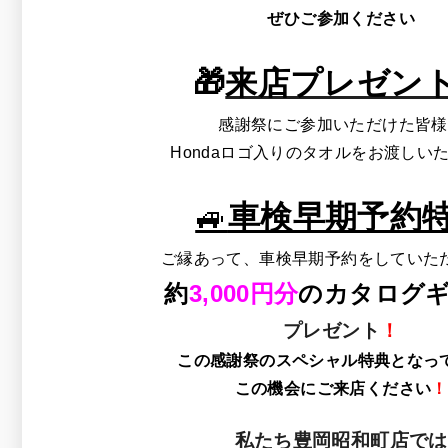
ぜひご参加ください
🎁
来店プレゼン
感謝祭にご参加いただけた皆様
Hondaロゴ入りのタオルをお渡しい
🚙
車検早期予約
ご縁あって、車検早期予約をしていた
約
3,000円分
のカタログ
プレゼント
！
この感謝祭のスペシャル特典となっ
この機会にご来店ください
！
私たち豊岡昭和町店では