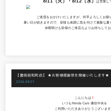
8/11（火）・8/12（水）
は営業し
ご迷惑をおかけいたしますが、何卒よろしくお願
暑い日が続きますので、皆様も体調に気を付けて素敵な夏を
休暇明けも皆様のご来店心よりお待ちして
【豊岡昭和町店】
★お客様感謝祭を開催いたします★
2026.08.01
こんにちは
！
いつもHonda Cars 播但中央を
ご利用いただきありがとうございます