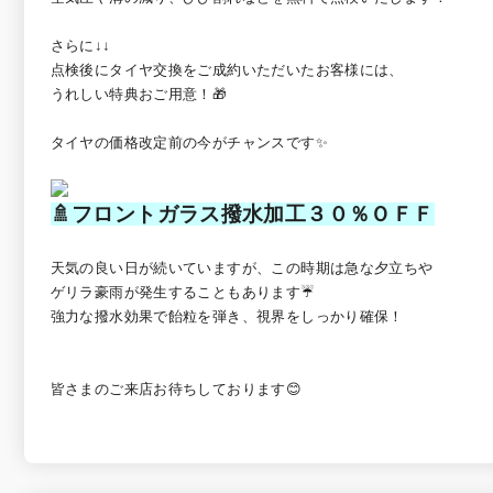
さらに↓↓
点検後にタイヤ交換をご成約いただいたお客様には、
うれしい特典おご用意！🎁
タイヤの価格改定前の今がチャンスです✨
🚿フロントガラス撥水加工３０％ＯＦＦ
天気の良い日が続いていますが、この時期は急な夕立ちや
ゲリラ豪雨が発生することもあります☔
強力な撥水効果で飴粒を弾き、視界をしっかり確保！
皆さまのご来店お待ちしております😊