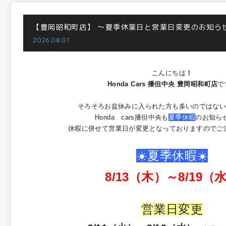
【豊岡昭和町店】
～夏季休業日と営業日変更のお知ら
2026.08.01
こんにちは
！
Honda Cars 播但中央 豊岡昭和町店
で
そろそろお盆休みに入られた方も多いのではない
Honda cars播但中央も
夏季休暇
のお知ら
休暇に併せて営業日が変更となっておりますのでご注意くだ
☀️夏季休暇☀️
8/13（木）～8/19（
営業日変更