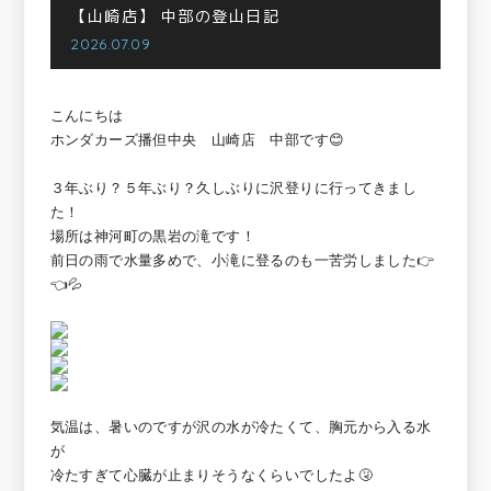
【山崎店】
中部の登山日記
2026.07.09
こんにちは
ホンダカーズ播但中央 山崎店 中部です😊
３年ぶり？５年ぶり？久しぶりに沢登りに行ってきまし
た！
場所は神河町の黒岩の滝です！
前日の雨で水量多めで、小滝に登るのも一苦労しました👉
👈💦
気温は、暑いのですが沢の水が冷たくて、胸元から入る水
が
冷たすぎて心臓が止まりそうなくらいでしたよ🤧