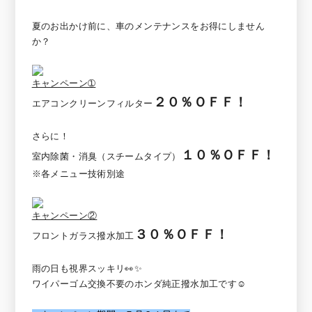
夏のお出かけ前に、車のメンテナンスをお得にしません
か？
キャンペーン➀
２０％ＯＦＦ
！
エアコンクリーンフィルター
さらに！
１０％ＯＦＦ
！
室内除菌・消臭（スチームタイプ）
※各メニュー技術別途
キャンペーン②
３０％ＯＦＦ
！
フロントガラス撥水加工
雨の日も視界スッキリ👀✨
ワイパーゴム交換不要のホンダ純正撥水加工です☺️