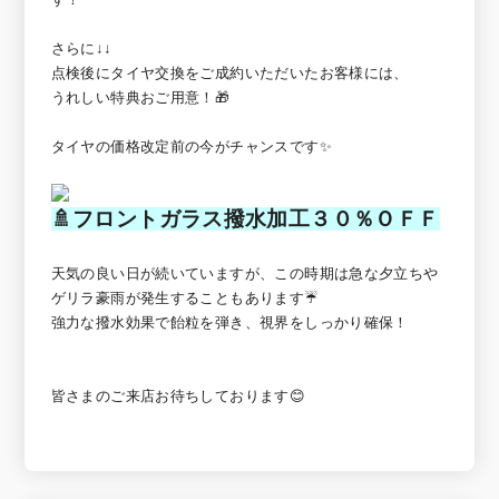
さらに↓↓
点検後にタイヤ交換をご成約いただいたお客様には、
うれしい特典おご用意！🎁
タイヤの価格改定前の今がチャンスです✨
🚿フロントガラス撥水加工３０％ＯＦＦ
天気の良い日が続いていますが、この時期は急な夕立ちや
ゲリラ豪雨が発生することもあります☔
強力な撥水効果で飴粒を弾き、視界をしっかり確保！
皆さまのご来店お待ちしております😊