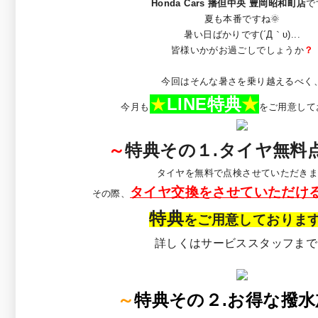
Honda Cars 播但中央 豊岡昭和町店
で
夏も本番ですね🌞
暑い日ばかりです(´Д｀υ)...
皆様いかがお過ごしでしょうか
？
今回はそんな暑さを乗り越えるべく
★
LINE特典
★
今月も
をご用意して
～
特典その１.タイヤ無料
タイヤを無料で点検させていただき
タイヤ交換をさせていただけ
その際、
特典
をご用意しておりま
詳しくはサービススタッフまで
～
特典その２.お得な撥水