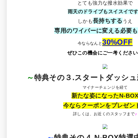
とても強力な撥水効果で
雨天のドライブもスイスイで
長持ちする
しかも
うえ
専用のワイパーに変える必要も
30%OFF
今ならなんと
ぜひこの機会にご一考ください
～
特典その３.スタートダッシュ新
マイナーチェンジを経て
新たな姿になったN-BO
今ならクーポンをプレゼン
詳しくは、お近くのスタッフまで
♪
～
特典その４.N-BOX特選