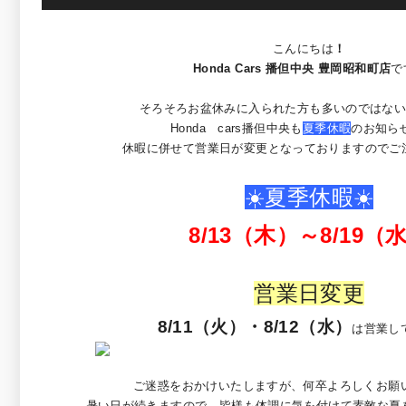
こんにちは
！
Honda Cars 播但中央 豊岡昭和町店
で
そろそろお盆休みに入られた方も多いのではない
Honda cars播但中央も
夏季休暇
のお知ら
休暇に併せて営業日が変更となっておりますのでご注意くだ
☀️夏季休暇☀️
8/13（木）～8/19（
営業日変更
8/11（火）・8/12（水）
は営業し
ご迷惑をおかけいたしますが、何卒よろしくお願
暑い日が続きますので、皆様も体調に気を付けて素敵な夏を