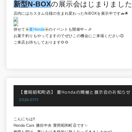
新型N-BOX
の展示会はじまりまし
店内にはカスタム仕様の生まれ変わったN-BOXを展示中です🚗🌟
併せて
☀
夏Honda
☀
のイベントも開催中～🎉
お菓子釣りもやってますのでぜひこの機会にご来場ください😊
ご来店お待ちしております🌻🌻
【豊岡昭和町店】
夏Hondaの開催と展示会のお知らせ
2026.07.11
こんにちは❗
Honda Cars 播但中央 豊岡昭和町店です✨
梅雨も明け、夏になり本格的に熱くなってきましたね🍉