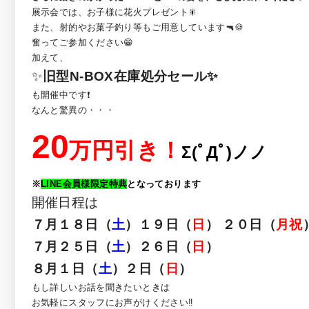
展示会では、お子様に花火プレゼント🎇
また、射的やお菓子釣り等もご用意しています🔫🍪
奮ってご参加ください😁
加えて、
✨
旧型N-BOX在庫処分セール✨
も開催中です❗
なんと驚異の・・・
20
万円引き！
Σ(ﾟДﾟ)ノノ
※
LINE会員様限定特典
となっております
開催日程は
７月１８日（
土
）１９日（
日
） ２０日（
月祝
７月２５日（
土
）２６日（
日
）
８月１日（
土
）２日（
日
）
もし詳しいお話を聞きたいときは
お気軽にスタッフにお声がけください‼️