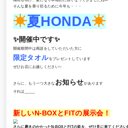
そんな夏を乗り切るために今年も・・・
☀
夏HONDA
☀
✨開催中です✨
開催期間中は商談をしていただいた方に
限定タオル
をプレゼントしています
ぜひお店にお越しください✨
お知らせ
さらに、もう一つ大きな
があります
それは_____
新しいN-BOXと
FITの展示会
！
さらに磨きのかかったN-BOXとFITの姿を、ぜひ見に来てください