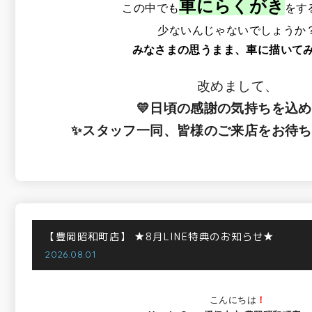
車にらくがき
この中でも
をす
少ないんじゃないでしょうか
みなさまの思うまま、車に描いて
改めまして、
💛日頃の感謝の気持ちを込め
✨スタッフ一同、皆様のご来店をお待ち
【豊岡昭和町店】
★8月LINE特典のお知らせ★
2026.08.01
こんにちは
！